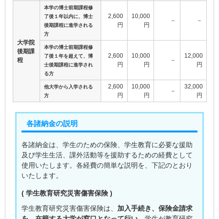
本学の博士前期課程修
2,600
10,000
了後１年以内に、博士
－
－
円
円
後期課程に進学される
方
大学院
本学の博士前期課程修
後期課
2,600
10,000
12,000
了後１年を超えて、博
程
－
円
円
円
士後期課程に進学され
る方
2,600
10,000
32,000
他大学から入学される
－
円
円
円
方
各諸納金の説明
各諸納金は、学生のための保険、学生教育に必要な援助
及び学生生活、課外活動等を援助するための経費として
使用いたします。各経費の簡単な説明を、下記のとおり
いたします。
( 学生教育研究災害傷害保険 )
学生教育研究災害傷害保険は、
加入手続き、保険金請求
を、在籍する大学が窓口となって行い、
学生が教育研究