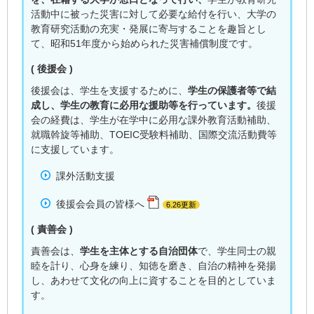
活動中に被った災害に対して必要な給付を行い、大学の
教育研究活動の充実・発展に寄与することを趣旨とし
て、昭和51年度から始められた災害補償制度です。
( 後援会 )
後援会は、学生を支援するために、
学生の保護者等で結
成し、学生の教育に必用な援助等を行っています。
後援
会の経費は、学生が在学中に必用な課外教育活動補助、
就職斡旋等補助、TOEIC受験料補助、国際交流活動費等
に支援しています。
課外活動支援
後援会会員の皆様へ
6.26更新
( 責善会 )
責善会は、
学生を主体とする自治団体
で、学生同士の親
睦を計り、心身を練り、知徳を磨き、自治の精神を発揚
し、あわせて文化の向上に資することを目的としていま
す。