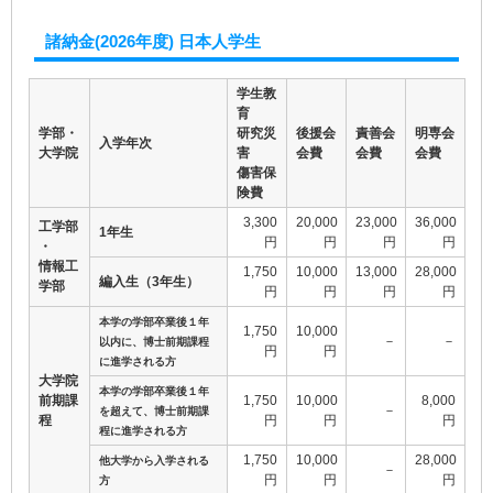
諸納金(2026年度) 日本人学生
学生教
育
学部・
研究災
後援会
責善会
明専会
入学年次
大学院
害
会費
会費
会費
傷害保
険費
3,300
20,000
23,000
36,000
工学部
1年生
円
円
円
円
・
情報工
1,750
10,000
13,000
28,000
編入生（3年生）
学部
円
円
円
円
本学の学部卒業後１年
1,750
10,000
－
－
以内に、博士前期課程
円
円
に進学される方
大学院
本学の学部卒業後１年
前期課
1,750
10,000
8,000
－
を超えて、博士前期課
程
円
円
円
程に進学される方
1,750
10,000
28,000
他大学から入学される
－
円
円
円
方