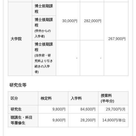
博士前期課
程
博士後期課
30,000円
282,000円
程
(学外からの
入学者)
大学院
267,900円
博士後期課
程
(当学府・研
-
-
究科より引き
続きの入学
者)
研究生等
授業料
区分
検定料
入学料
(半年分)
研究生
9,800円
84,600円
29,700円/月
聴講生・科目
9,800円
28,200円
14,800円/単位
等履修生