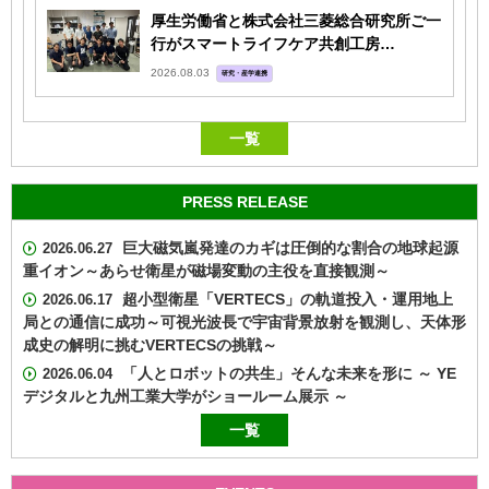
厚生労働省と株式会社三菱総合研究所ご一
行がスマートライフケア共創工房…
2026.08.03
研究・産学連携
一覧
PRESS RELEASE
巨大磁気嵐発達のカギは圧倒的な割合の地球起源
2026.06.27
重イオン～あらせ衛星が磁場変動の主役を直接観測～
超小型衛星「VERTECS」の軌道投入・運用地上
2026.06.17
局との通信に成功～可視光波長で宇宙背景放射を観測し、天体形
成史の解明に挑むVERTECSの挑戦～
「人とロボットの共生」そんな未来を形に ～ YE
2026.06.04
デジタルと九州工業大学がショールーム展示 ～
一覧