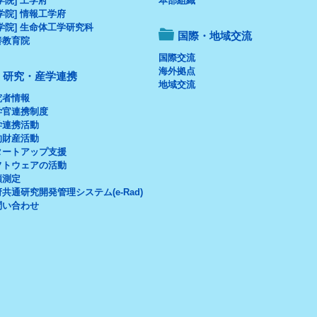
学院] 工学府
本部組織
学院] 情報工学府
学院] 生命体工学研究科
国際・地域交流
養教育院
国際交流
海外拠点
研究・産学連携
地域交流
究者情報
学官連携制度
学連携活動
的財産活動
タートアップ支援
フトウェアの活動
頼測定
共通研究開発管理システム(e-Rad)
問い合わせ