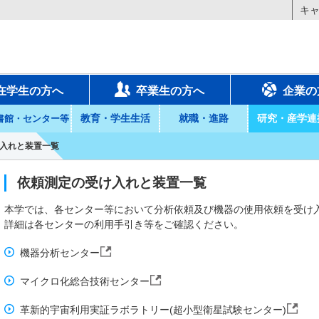
キ
在学生の方へ
卒業生の方へ
企業の
教育・学生生活
就職・進路
研究・産学連
書館・センター等
入れと装置一覧
依頼測定の受け入れと装置一覧
本学では、各センター等において分析依頼及び機器の使用依頼を受け
詳細は各センターの利用手引き等をご確認ください。
機器分析センター
マイクロ化総合技術センター
革新的宇宙利用実証ラボラトリー(超小型衛星試験センター)