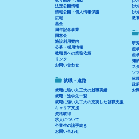
取り組み・活動
[大
法定公開情報
[大
情報公開・個人情報保護
[大
広報
教
基金
周年記念事業
同窓会
施設利用案内
研
公募・採用情報
産
教職員への業務依頼
産
リンク
知
お問い合わせ
ス
ソ
依
就職・進路
政府
就職に強い九工大の就職実績
お
就職・進学先一覧
就職に強い九工大の充実した就職支援
キャリア支援
資格取得
求人について
卒業生の諸手続き
お問い合わせ