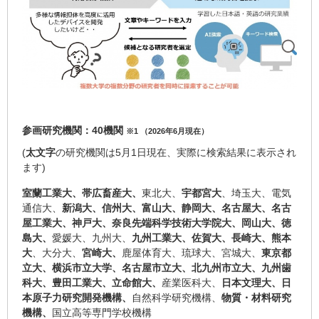
参画研究機関：40機関
※1 （2026年6月現在）
(
太文字
の研究機関は5月1日現在、実際に検索結果に表示され
ます)
室蘭工業大、帯広畜産大、
東北大、
宇都宮大
、埼玉大、電気
通信大、
新潟大、信州大、富山大、静岡大、名古屋大、名古
屋工業大、神戸大、奈良先端科学技術大学院大、
岡山大、徳
島大、
愛媛大、九州大、
九州工業大、佐賀大、長崎大、熊本
大
、大分大、
宮崎大、
鹿屋体育大、琉球大、宮城大、
東京都
立大、横浜市立大学、名古屋市立大、北九州市立大、九州歯
科大、豊田工業大、立命館大、
産業医科大、
日本文理大、日
本原子力研究開発機構、
自然科学研究機構、
物質・材料研究
機構、
国立高等専門学校機構