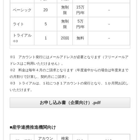
無制
15万
ベーシック
20
－
限
円/年
無制
5万
ライト
5
－
限
円/年
トライアル
1
20回
無料
－
※3
※1 アカウント発行にはメールアドレスが必要となります（フリーメールア
ドレスはご利用いただけません）。
※2 料金は毎年４月のご請求となります（年度途中からの場合は年度末まで
の月割りで計算し、契約月にご請求）。
※3 トライアルは、１社につき１アカウントの発行となり、１か月間お試し
いただけます。
お申し込み書（企業向け）.pdf
■産学連携推進機関向け
アカウン
検索