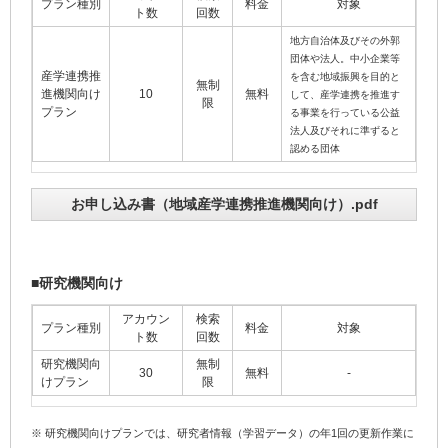
プラン種別
料金
対象
ト数
回数
地方自治体及びその外郭
団体や法人。中小企業等
産学連携推
を含む地域振興を目的と
無制
進機関向け
10
無料
して、産学連携を推進す
限
プラン
る事業を行っている公益
法人及びそれに準ずると
認める団体
お申し込み書（地域産学連携推進機関向け）.pdf
■研究機関向け
アカウン
検索
プラン種別
料金
対象
ト数
回数
研究機関向
無制
30
無料
-
けプラン
限
※ 研究機関向けプランでは、研究者情報（学習データ）の年1回の更新作業に