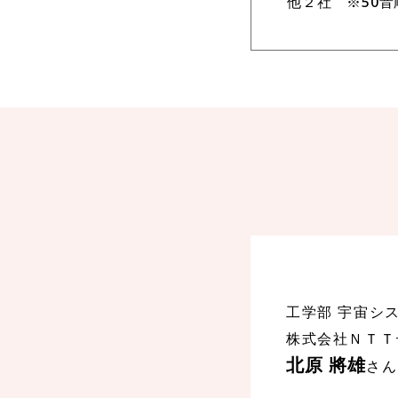
他２社 ※50
工学部 宇宙シス
株式会社ＮＴＴ
北原 將雄
さん