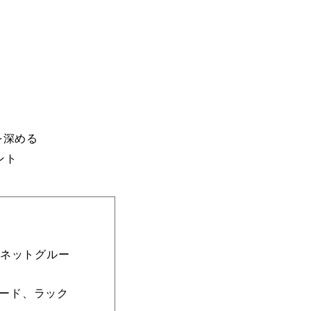
を深める
ント
ーネットグルー
ード、ラック