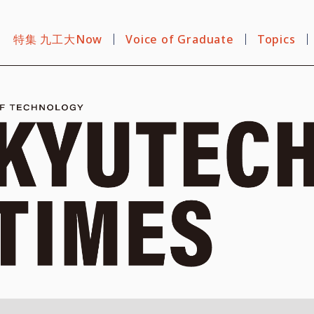
特集 九工大Now
Voice of Graduate
Topics