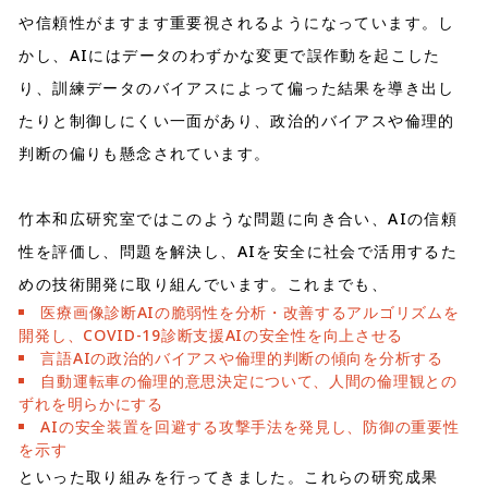
や信頼性がますます重要視されるようになっています。し
かし、AIにはデータのわずかな変更で誤作動を起こした
り、訓練データのバイアスによって偏った結果を導き出し
たりと制御しにくい一面があり、政治的バイアスや倫理的
判断の偏りも懸念されています。
竹本和広研究室ではこのような問題に向き合い、AIの信頼
性を評価し、問題を解決し、AIを安全に社会で活用するた
めの技術開発に取り組んでいます。これまでも、
医療画像診断AIの脆弱性を分析・改善するアルゴリズムを
開発し、COVID-19診断支援AIの安全性を向上させる
言語AIの政治的バイアスや倫理的判断の傾向を分析する
自動運転車の倫理的意思決定について、人間の倫理観との
ずれを明らかにする
AIの安全装置を回避する攻撃手法を発見し、防御の重要性
を示す
といった取り組みを行ってきました。これらの研究成果