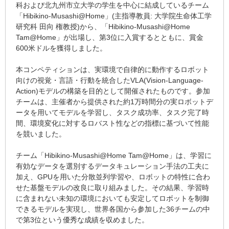
科および北九州市立大学の学生を中心に結成しているチーム
「Hibikino-Musashi@Home」(主指導教員: 大学院生命体工学
研究科 田向 権教授)から、「Hibikino-Musashi@Home
Tam@Home」が出場し、第3位に入賞するとともに、賞金
600米ドルを獲得しました。
本コンペティションは、実環境で自律的に動作するロボット
向けの視覚・言語・行動を統合したVLA(Vision-Language-
Action)モデルの構築を目的として開催されたものです。参加
チームは、主催者から提供された約1万時間分の実ロボットデ
ータを用いてモデルを学習し、タスク成功率、タスク完了時
間、環境変化に対するロバスト性などの指標に基づいて性能
を競いました。
チーム「Hibikino-Musashi@Home Tam@Home」は、学習に
有効なデータを選別するデータキュレーション手法の工夫に
加え、GPUを用いた分散並列学習や、ロボットの特性に合わ
せた基盤モデルの改良に取り組みました。その結果、学習時
に含まれない未知の環境においても安定してロボットを制御
できるモデルを実現し、世界各国から参加した36チームの中
で第3位という優秀な成績を収めました。