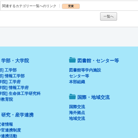
関連するカテゴリー一覧へのリンク
受賞
一覧へ
学部・大学院
図書館・センター等
部] 工学部
図書館等学内施設
部] 情報工学部
センター等
学院] 工学府
本部組織
学院] 情報工学府
学院] 生命体工学研究科
国際・地域交流
養教育院
国際交流
海外拠点
研究・産学連携
地域交流
究者情報
学官連携制度
学連携活動