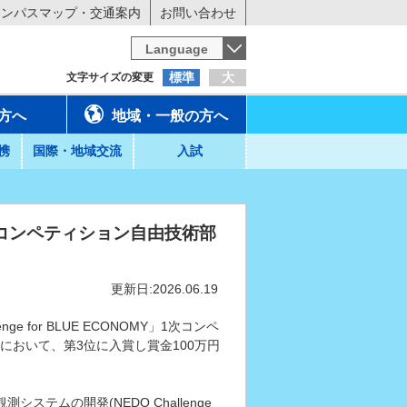
ャンパスマップ・交通案内
お問い合わせ
Language
標準
大
文字サイズの変更
方へ
地域・一般の方へ
携
国際・地域交流
入試
MY」1次コンペティション自由技術部
更新日:2026.06.19
e for BLUE ECONOMY」1次コンペ
において、第3位に入賞し賞金100万円
テムの開発(NEDO Challenge