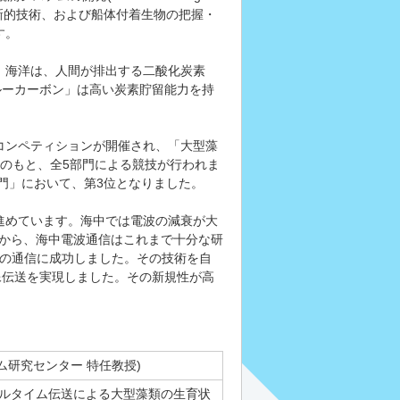
る革新的技術、および船体付着生物の把握・
す。
。海洋は、人間が排出する二酸化炭素
ブルーカーボン」は高い炭素貯留能力を持
1次コンペティションが開催され、「大型藻
のもと、全5部門による競技が行われま
部門」において、第3位となりました。
進めています。海中では電波の減衰が大
ことから、海中電波通信はこれまで十分な研
sの通信に成功しました。その技術を自
像伝送を実現しました。その新規性が高
ム研究センター 特任教授)
アルタイム伝送による大型藻類の生育状