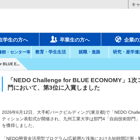
キ
在学生の方へ
卒業生の方へ
企業の
教育・学生生活
就職・進路
研究・産学連
書館・センター等
 BLUE E...
「NEDO Challenge for BLUE ECONO
門において、第3位に入賞しました
2026年6月12日、大手町パークビルディング(東京都)で「NEDO Challeng
ティション表彰式が開催され、九州工業大学は部門4「自由技術部門」
を獲得しました。
「NEDO懸賞金活用型プログラム/広範囲な浅海における短時間計測・観測シス