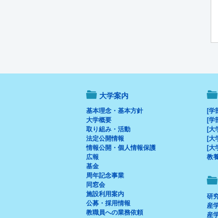
大学案内
基本理念・基本方針
[学
大学概要
[学
取り組み・活動
[大
法定公開情報
[大
情報公開・個人情報保護
[大
広報
教
基金
周年記念事業
同窓会
施設利用案内
研
公募・採用情報
産
教職員への業務依頼
産