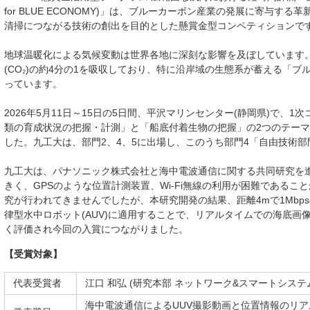
for BLUE ECONOMY)」は、ブルーカーボン産業の発展に寄与す
清掃につながる技術の創出を目的とした懸賞金型コンペティションで
地球温暖化による気候変動は世界各地に深刻な影響を及ぼしています
(CO₂)の約4分の1を吸収しており、特に沿岸域の生態系が蓄える「
っています。
2026年5月11日～15日の5日間、平沢マリンセンター(静岡県)で、
類の育成状況の把握・計測」と「船底付着生物の把握」の2つのテーマ
した。九工大は、部門2、4、5に出場し、このうち部門4「自由技術
九工大は、パナソニック株式会社と海中電波通信に関する共同研究を
きく、GPSのような位置計測装置、Wi-Fi無線の利用が困難である
究が行われてきませんでしたが、本研究開発の結果、距離4mで1Mbp
律型水中ロボット(AUV)に適用することで、リアルタイムでの海底画
く評価され今回の入賞につながりました。
【受賞対象】
代表受賞者
江口 和弘 (研究本部 ネットワーク&スマートシステ
海中電波通信によるUUV撮影動画と位置情報のリ