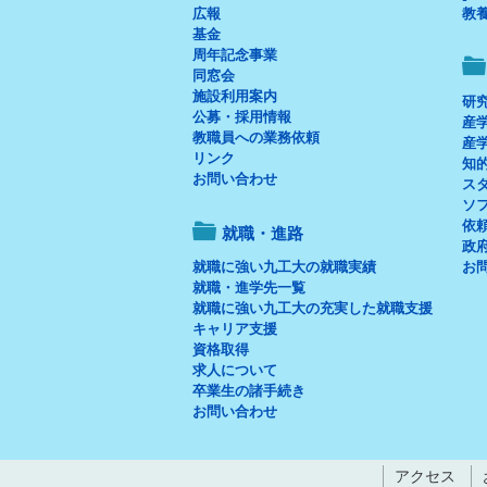
広報
教
基金
周年記念事業
同窓会
施設利用案内
研
公募・採用情報
産
教職員への業務依頼
産
リンク
知
お問い合わせ
ス
ソ
依
就職・進路
政府
就職に強い九工大の就職実績
お
就職・進学先一覧
就職に強い九工大の充実した就職支援
キャリア支援
資格取得
求人について
卒業生の諸手続き
お問い合わせ
アクセス