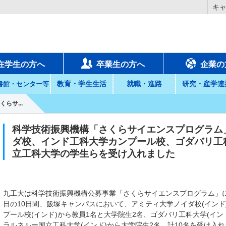
キ
在学生の方へ
卒業生の方へ
企業の
教育・学生生活
就職・進路
研究・産学連
書館・センター等
らサ...
科学技術振興機構「さくらサイエンスプログラム
ダ校、インド工科大学カンプール校、ゴダバリ工
立工科大学の学生らを受け入れました
九工大は科学技術振興機構公募事業「さくらサイエンスプログラム」に採択
日の10日間、飯塚キャンパスにおいて、アミティ大学ノイダ校(インド
プール校(インド)から教員1名と大学院生2名、ゴダバリ工科大学(イン
ラルネルー国立工科大学(インド)から大学院生2名、計10名を受け入