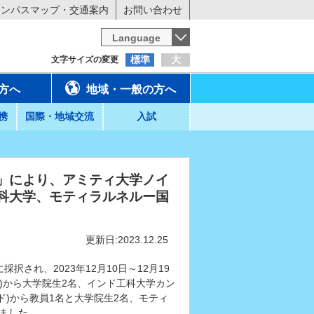
ャンパスマップ・交通案内
お問い合わせ
Language
標準
大
文字サイズの変更
方へ
地域・一般の方へ
携
国際・地域交流
入試
」により、アミティ大学ノイ
科大学、モティラルネルー国
更新日:2023.12.25
され、2023年12月10日～12月19
)から大学院生2名、インド工科大学カン
ド)から教員1名と大学院生2名、モティ
れました。