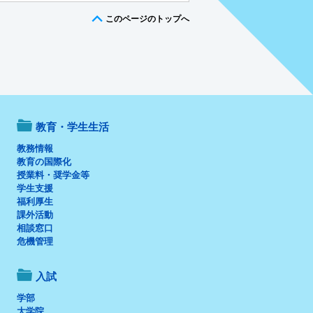
このページのトップへ
教育・学生生活
教務情報
教育の国際化
授業料・奨学金等
学生支援
福利厚生
課外活動
相談窓口
危機管理
入試
学部
大学院