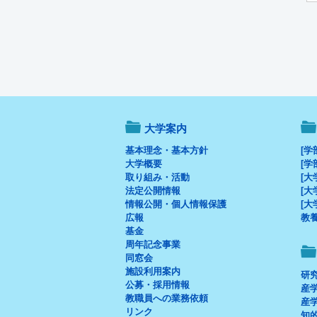
大学案内
基本理念・基本方針
[学
大学概要
[学
取り組み・活動
[大
法定公開情報
[大
情報公開・個人情報保護
[大
広報
教
基金
周年記念事業
同窓会
施設利用案内
研
公募・採用情報
産
教職員への業務依頼
産
リンク
知