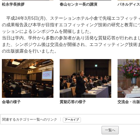
松永学長挨拶
春山センター長の講演
パネルディス
平成24年3月5日(月)、ステーションホテル小倉で先端エコフィッ
の成果報告及び本学が目指すエコフィッティング技術の研究と教育に
ッションによるシンポジウムを開催しました。
当日は学内、学外から多数の参加者があり活発な質疑応答が行われま
また、シンポジウム後は交流会が開催され、エコフィッティング技術まと
の出版披露会を行いました。
会場の様子
質疑応答の様子
交流会・出版
関連するカテゴリー一覧へのリンク
アーカイブ
一覧へ