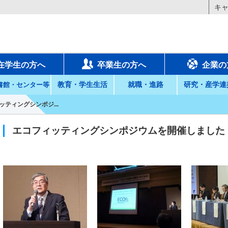
キ
在学生の方へ
卒業生の方へ
企業の
教育・学生生活
就職・進路
研究・産学連
書館・センター等
ッティングシンポジ...
エコフィッティングシンポジウムを開催しました