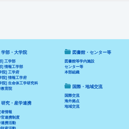
学部・大学院
図書館・センター等
部] 工学部
図書館等学内施設
部] 情報工学部
センター等
学院] 工学府
本部組織
学院] 情報工学府
学院] 生命体工学研究科
国際・地域交流
養教育院
国際交流
海外拠点
研究・産学連携
地域交流
究者情報
学官連携制度
学連携活動
的財産活動