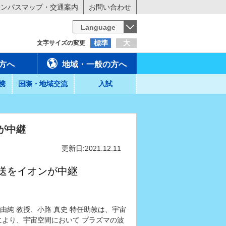
ャンパスマップ・交通案内
お問い合わせ
Language
標準
大
文字サイズの変更
方へ
地域・一般の方へ
携
国際・地域交流
入試
が中継
更新日:2021.12.11
送をイオンが中継
由純 教授、小路 真史 特任助教は、宇宙
により、宇宙空間において プラズマの波