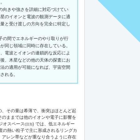
た。
の向きや強さを詳細に対応づけてい
衛星のイオンと電波の観測データに適
流量と受け渡しの方向を完全に特定し
子の間でエネルギーのやり取りが行
子が同じ領域に同時に存在している。
る、電波とイオンの連鎖的な反応によ
今後、木星などの他の天体の探査にお
手法の適用が可能になれば、宇宙空間
待される。
の、その量は希薄で、衝突はほとんど起
そのままでは他のイオンや電子に影響を
ジオスペース
) では、低エネルギー
(注3)
程度の熱い粒子で主に形成されるリングカ
・アレン帯などが重なり合うように存在