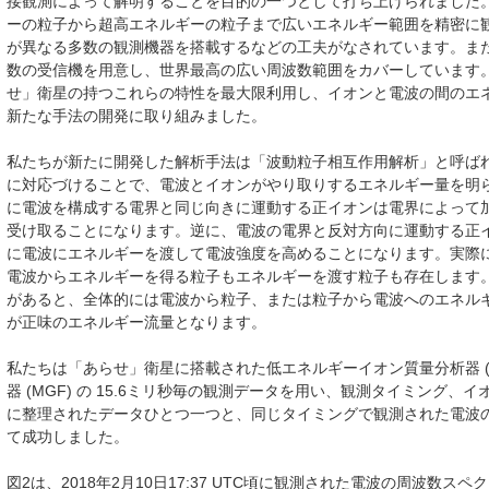
接観測によって解明することを目的の一つとして打ち上げられました
ーの粒子から超高エネルギーの粒子まで広いエネルギー範囲を精密に
が異なる多数の観測機器を搭載するなどの工夫がなされています。ま
数の受信機を用意し、世界最高の広い周波数範囲をカバーしています
せ」衛星の持つこれらの特性を最大限利用し、イオンと電波の間のエ
新たな手法の開発に取り組みました。
私たちが新たに開発した解析手法は「波動粒子相互作用解析」と呼ば
に対応づけることで、電波とイオンがやり取りするエネルギー量を明
に電波を構成する電界と同じ向きに運動する正イオンは電界によって
受け取ることになります。逆に、電波の電界と反対方向に運動する正
に電波にエネルギーを渡して電波強度を高めることになります。実際
電波からエネルギーを得る粒子もエネルギーを渡す粒子も存在します
があると、全体的には電波から粒子、または粒子から電波へのエネル
が正味のエネルギー流量となります。
私たちは「あらせ」衛星に搭載された低エネルギーイオン質量分析器 (LEP
器 (MGF) の 15.6ミリ秒毎の観測データを用い、観測タイミング
に整理されたデータひとつ一つと、同じタイミングで観測された電波
て成功しました。
図2は、2018年2月10日17:37 UTC頃に観測された電波の周波数スペク