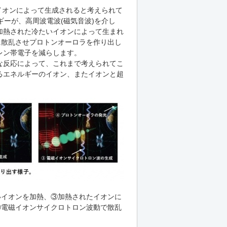
つイオンによって生成されると考えられて
ギーが、高周波電波(磁気音波)を介し
加熱された冷たいイオンによって生まれ
に散乱させプロトンオーロラを作り出し
レン帯電子を減らします。
な反応によって、これまで考えられてこ
るエネルギーのイオン、またイオンと超
いイオンを加熱、③加熱されたイオンに
④電磁イオンサイクロトロン波動で散乱