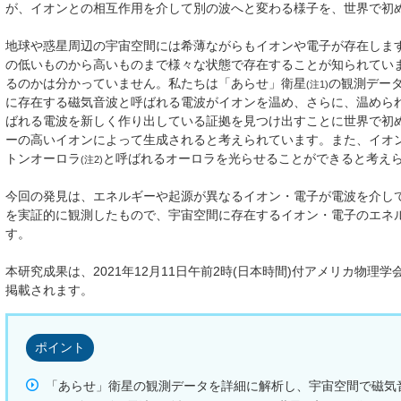
が、イオンとの相互作用を介して別の波へと変わる様子を、世界で初
地球や惑星周辺の宇宙空間には希薄ながらもイオンや電子が存在しま
の低いものから高いものまで様々な状態で存在することが知られてい
るのかは分かっていません。私たちは「あらせ」衛星
の観測デー
(注1)
に存在する磁気音波と呼ばれる電波がイオンを温め、さらに、温めら
ばれる電波を新しく作り出している証拠を見つけ出すことに世界で初
ーの高いイオンによって生成されると考えられています。また、イオ
トンオーロラ
と呼ばれるオーロラを光らせることができると考え
(注2)
今回の発見は、エネルギーや起源が異なるイオン・電子が電波を介し
を実証的に観測したもので、宇宙空間に存在するイオン・電子のエネ
す。
本研究成果は、2021年12月11日午前2時(日本時間)付アメリカ物理学会速報誌「P
掲載されます。
ポイント
「あらせ」衛星の観測データを詳細に解析し、宇宙空間で磁気