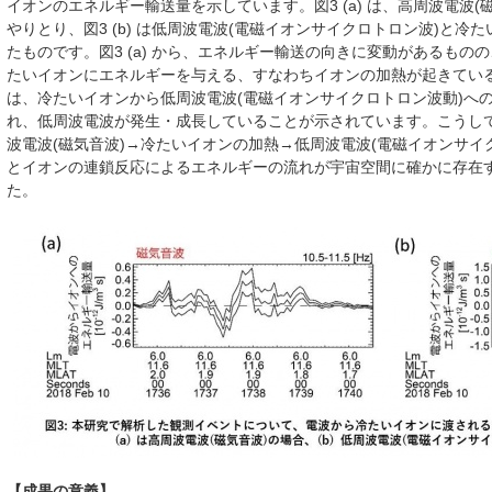
イオンのエネルギー輸送量を示しています。図3 (a) は、高周波電波
やりとり、図3 (b) は低周波電波(電磁イオンサイクロトロン波)と
たものです。図3 (a) から、エネルギー輸送の向きに変動があるもの
たいイオンにエネルギーを与える、すなわちイオンの加熱が起きているこ
は、冷たいイオンから低周波電波(電磁イオンサイクロトロン波動)へ
れ、低周波電波が発生・成長していることが示されています。こうし
波電波(磁気音波)→冷たいイオンの加熱→低周波電波(電磁イオンサイ
とイオンの連鎖反応によるエネルギーの流れが宇宙空間に確かに存在
た。
【成果の意義】