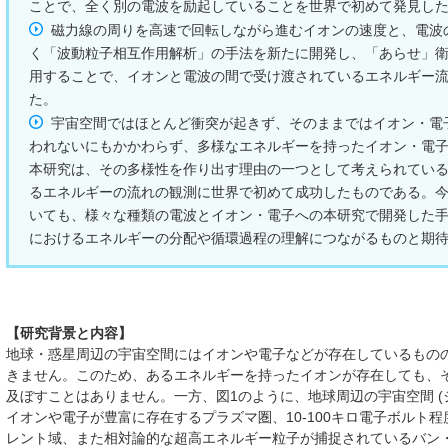
ことで、全く別の電波を励起していることを世界で初めて発見し
磁力線の周りを高速で回転しながら進むイオンの速度と、電波
く「波動粒子相互作用解析」の手法を新たに開発し、「あらせ」
用することで、イオンと電波の間で受け渡されているエネルギー
た。
宇宙空間ではほとんど衝突が起きず、そのままではイオン・電
われないにもかかわらず、多様なエネルギーを持ったイオン・電
本研究は、その多様性を作り出す理由の一つとして考えられてい
るエネルギーの流れの観測に世界で初めて成功したものである。
いても、様々な種類の電波とイオン・電子への本研究で開発した
におけるエネルギーの分配や循環過程の理解につながるものと期
【研究背景と内容】
地球・惑星周辺の宇宙空間にはイオンや電子などが存在しているもの
きません。このため、あるエネルギーを持ったイオンが存在しても、
及ぼすことはありません。一方、図1のように、地球周辺の宇宙空間 (
イオンや電子が豊富に存在するプラズマ圏、10-100キロ電子ボルト
レント域、また相対論的な超高エネルギー粒子が捕捉されているバン