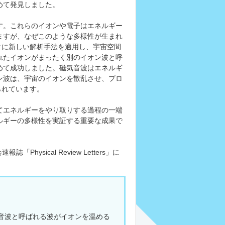
めて発見しました。
す。これらのイオンや電子はエネルギー
ますが、なぜこのような多様性が生まれ
タに新しい解析手法を適用し、宇宙空間
れたイオンがまったく別のイオン波と呼
めて成功しました。磁気音波はエネルギ
ン波は、宇宙のイオンを散乱させ、プロ
られています。
てエネルギーをやり取りする過程の一端
ルギーの多様性を実証する重要な成果で
hysical Review Letters」に
音波と呼ばれる波がイオンを温める