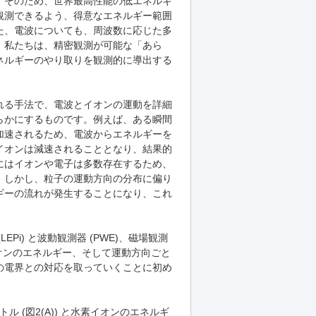
。そのため、世界最高性能の低エネルギ
観測できるよう、得意なエネルギー範囲
た、電波についても、周波数に応じた多
。私たちは、精密観測が可能な「あら
ネルギーのやり取りを観測的に導出する
れる手法で、電波とイオンの運動を詳細
らかにするものです。例えば、ある瞬間
加速されるため、電波からエネルギーを
イオンは減速されることとなり、結果的
にはイオンや電子は多数存在するため、
。しかし、粒子の運動方向の分布に偏り
ギーの流れが発生することになり、これ
i) と波動観測器 (PWE)、磁場観測
、イオンのエネルギー、そして運動方向ごと
の電界との対応を取っていくことに初め
トル (図2(A)) と水素イオンのエネルギ