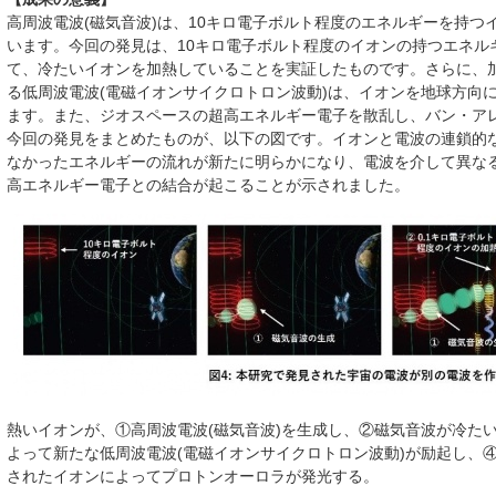
高周波電波(磁気音波)は、10キロ電子ボルト程度のエネルギーを持
います。今回の発見は、10キロ電子ボルト程度のイオンの持つエネル
て、冷たいイオンを加熱していることを実証したものです。さらに、
る低周波電波(電磁イオンサイクロトロン波動)は、イオンを地球方向
ます。また、ジオスペースの超高エネルギー電子を散乱し、バン・ア
今回の発見をまとめたものが、以下の図です。イオンと電波の連鎖的
なかったエネルギーの流れが新たに明らかになり、電波を介して異な
高エネルギー電子との結合が起こることが示されました。
熱いイオンが、①高周波電波(磁気音波)を生成し、②磁気音波が冷た
よって新たな低周波電波(電磁イオンサイクロトロン波動)が励起し、
されたイオンによってプロトンオーロラが発光する。