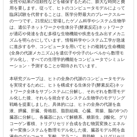
全性や結果の信頼性などを確保するために、膨大な時間と費
用を要します。従って、ヒトのコンピュータモデルによって
臨床試験を代替することは、医学分野最大のブレークスルー
の一つです。21世紀に登場したゲノム科学やシステム生物学
は、遺伝子ネットワークや生体分子(酵素反応)ネットワーク
が適応や発達を含む多様な生物機能や疾患を生み出すメカニ
ズムを明らかにしています。情報科学やシステム工学が急速
に進歩する中、コンピュータを用いてヒトの複雑な生命機能
(全身の代謝メカニズム)を遺伝子や分子のレベルから数理モ
デル化し、すべての生理学的機能をコンピュータでシミュレ
ーション・予測することが期待されています。
本研究グループは、ヒトの全身の代謝のコンピュータモデル
を実現するために、ヒトを構成する生体分子(酵素反応)ネッ
トワーク全体をサブシステムに分解し、それぞれを数理モデ
ル化した後、それらを統合するシステム生物学のモデリング
戦略を提案しました。具体的には、ヒトの全身の代謝を血
液、膵臓、肝臓、骨格筋、脂肪組織、心臓、胃腸、脳の8つの
臓器に分解し、各臓器において解糖系、糖新生、β酸化、グリ
コーゲン蓄積、トリグリセリド合成を含む物質変換とエネル
ギー変換システムを数理モデル化した後、臓器モデル間を血
液中のグルコース、乳酸、アラニン、脂肪酸、トリグリセリ