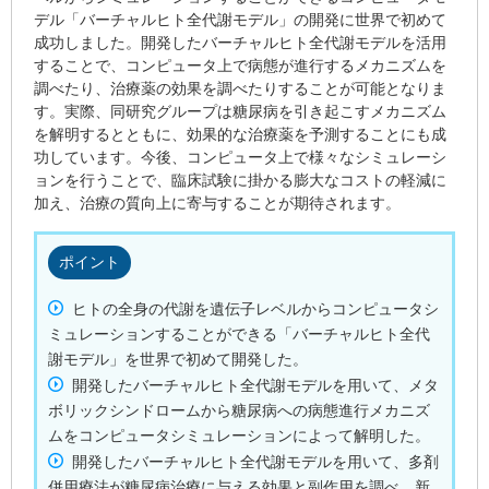
デル「バーチャルヒト全代謝モデル」の開発に世界で初めて
成功しました。開発したバーチャルヒト全代謝モデルを活用
することで、コンピュータ上で病態が進行するメカニズムを
調べたり、治療薬の効果を調べたりすることが可能となりま
す。実際、同研究グループは糖尿病を引き起こすメカニズム
を解明するとともに、効果的な治療薬を予測することにも成
功しています。今後、コンピュータ上で様々なシミュレーシ
ョンを行うことで、臨床試験に掛かる膨大なコストの軽減に
加え、治療の質向上に寄与することが期待されます。
ポイント
ヒトの全身の代謝を遺伝子レベルからコンピュータシ
ミュレーションすることができる「バーチャルヒト全代
謝モデル」を世界で初めて開発した。
開発したバーチャルヒト全代謝モデルを用いて、メタ
ボリックシンドロームから糖尿病への病態進行メカニズ
ムをコンピュータシミュレーションによって解明した。
開発したバーチャルヒト全代謝モデルを用いて、多剤
併用療法が糖尿病治療に与える効果と副作用を調べ、新