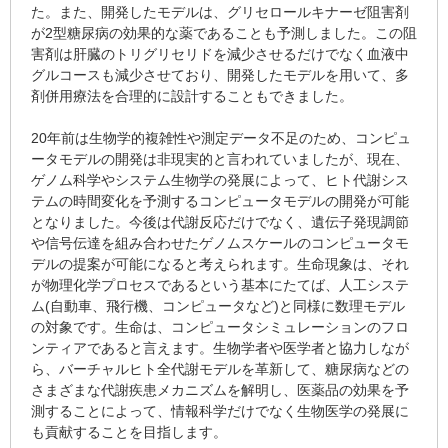
た。また、開発したモデルは、グリセロールキナーゼ阻害剤
が2型糖尿病の効果的な薬であることも予測しました。この阻
害剤は肝臓のトリグリセリドを減少させるだけでなく血液中
グルコースも減少させており、開発したモデルを用いて、多
剤併用療法を合理的に設計することもできました。
20年前は生物学的複雑性や測定データ不足のため、コンピュ
ータモデルの開発は非現実的と言われていましたが、現在、
ゲノム科学やシステム生物学の発展によって、ヒト代謝シス
テムの時間変化を予測するコンピュータモデルの開発が可能
となりました。今後は代謝反応だけでなく、遺伝子発現調節
や信号伝達を組み合わせたゲノムスケールのコンピュータモ
デルの提案が可能になると考えられます。生命現象は、それ
が物理化学プロセスであるという基本にたてば、人工システ
ム(自動車、飛行機、コンピュータなど)と同様に数理モデル
の対象です。生命は、コンピュータシミュレーションのフロ
ンティアであると言えます。生物学者や医学者と協力しなが
ら、バーチャルヒト全代謝モデルを革新して、糖尿病などの
さまざまな代謝疾患メカニズムを解明し、医薬品の効果を予
測することによって、情報科学だけでなく生物医学の発展に
も貢献することを目指します。