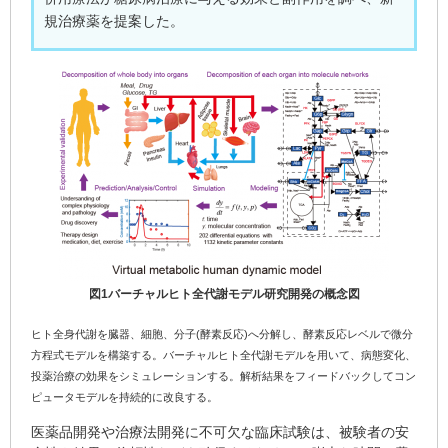
規治療薬を提案した。
図1バーチャルヒト全代謝モデル研究開発の概念図
ヒト全身代謝を臓器、細胞、分子(酵素反応)へ分解し、酵素反応レベルで微分
方程式モデルを構築する。バーチャルヒト全代謝モデルを用いて、病態変化、
投薬治療の効果をシミュレーションする。解析結果をフィードバックしてコン
ピュータモデルを持続的に改良する。
医薬品開発や治療法開発に不可欠な臨床試験は、被験者の安