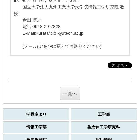
■ 研究内容に関するお問い合わせ
国立大学法人九州工業大学大学院情報工学研究院 教
授
倉田 博之
電話:0948-29-7828
E-Mail:kurata*bio.kyutech.ac.jp
(メールは*を@に変えてお送りください)
一覧へ
学長室より
工学部
情報工学部
生命体工学研究科
教養教育院
採用情報