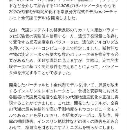
ドなどを介して結合する1140の動力学パラメータからなる
202の代謝物が時間変化する常微分方程式モデル(=バーチャ
ルヒト全代謝モデル)を開発しました。
なお、代謝システム中の酵素反応のミカエリス定数パラメー
タは試験管の実験値を使用する一方、遺伝子発現量に依存し
て変化する反応速度定数パラメータは、遺伝的アルゴリズム
を用いてスーパーコンピュータ上で推定しました。断片的な
生物の測定データから膨大な数のパラメータ値を推定する必
要があるため、困難な課題に見えますが、実際は、定性的実
験データに基づく制約条件を与えることによって、パラメー
タ値を推定することができました。
開発したバーチャルヒト全代謝モデルを用いて、膵臓が放出
するインスリンをレギュレータとし、食後と安静時における
各臓器の代謝反応速度や血液中の代謝物濃度変化を正確に再
現することができました。これは、開発したモデルが、全身
の代謝の最も包括的で高い予測精度をもつコンピュータモデ
ルであることを示しており、本研究グループは、脂肪症、膵
臓の機能障害、インスリン抵抗性などの個々の障害を組み合
わせて、糖尿病を引き起こすメカニズムを明らかにしまし