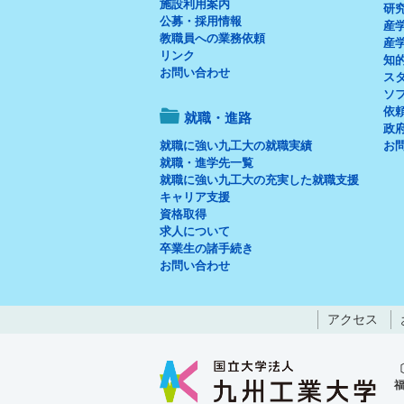
施設利用案内
研
公募・採用情報
産
教職員への業務依頼
産
リンク
知
お問い合わせ
ス
ソ
依
就職・進路
政府
就職に強い九工大の就職実績
お
就職・進学先一覧
就職に強い九工大の充実した就職支援
キャリア支援
資格取得
求人について
卒業生の諸手続き
お問い合わせ
アクセス
福