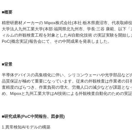
■概要
精密研磨材メーカーの Mipox株式会社(本社:栃木県鹿沼市、代表取締役社
大学法人九州工業大学(本部:福岡県北九州市、学⻑:三⾕ 康範、以下
ィルムの外観検査工程を対象としたAI自動化技術 の実証実験を開始しま
PoC(概念実証)報告会にて、その中間成果を発表しました。
■背景
半導体デバイスの高集積化に伴い、シリコンウェーハや光学部品など
品質保証が極めて重要になっています。従来の外観検査は作業者の目
査精度のばらつき、作業負荷の増大、労働人口の減少などが課題とな
め、Mipoxと九州工業大学はAI技術による外観検査自動化のための実
■研究成果(PoC中間報告、図参照)
1.異常検知AIモデルの構築