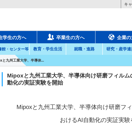
キ
在学生の方へ
卒業生の方へ
企業の
教育・学生生活
就職・進路
研究・産学連
書館・センター等
poxと九州工業大学、半導体...
Mipoxと九州工業大学、半導体向け研磨フィルム
動化の実証実験を開始
Mipox
と九州工業大学、半導体向け研磨フ
おけるAI自動化の実証実験