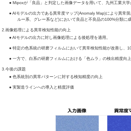
● Mipoxが「良品」と判定した画像データを用いて、九州工業大
● AIモデルの出力である異常度マップ(Anomaly Map)により
ルー系、グレー系など)において良品と不良品の100%分類に
2.画像処理による異常検知性能の向上
● AIモデルの出力に対し画像処理による後処理を適用。
● 特定の色系統の研磨フィルムにおいて異常検知性能が改善し、1
● 一方で、白系の研磨フィルムにおける「色ムラ」の検出精度向
3.今後の課題
● 色系統別の異常パターンに対する検知精度の向上
● 実製造ラインへの導入と精度評価