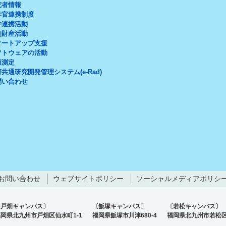
究者情報
学官連携制度
学連携活動
的財産活動
タートアップ支援
フトウェアの活動
頼測定
共通研究開発管理システム(e-Rad)
問い合わせ
お問い合わせ
ウェブサイトポリシー
ソーシャルメディアポリシ
〔戸畑キャンパス〕
〔飯塚キャンパス〕
〔若松キャンパス〕
岡県北九州市戸畑区仙水町1-1
福岡県飯塚市川津680-4
福岡県北九州市若松区