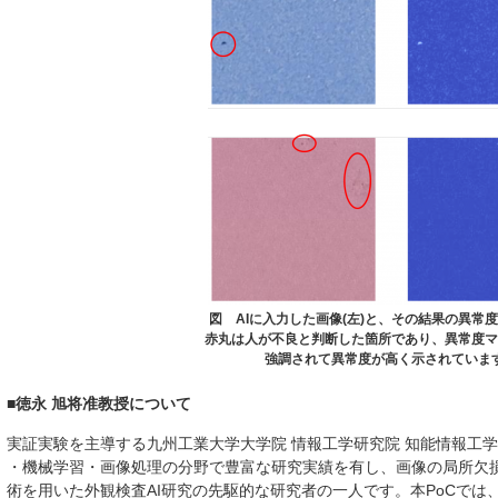
図 AIに入力した画像(左)と、その結果の異常度
赤丸は人が不良と判断した箇所であり、異常度マ
強調されて異常度が高く示されていま
■徳永 旭将准教授について
実証実験を主導する九州工業大学大学院 情報工学研究院 知能情報工
・機械学習・画像処理の分野で豊富な研究実績を有し、画像の局所欠
術を用いた外観検査AI研究の先駆的な研究者の一人です。本PoCで