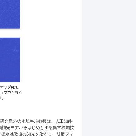
マップ(右)。
ップでも白く
す。
学研究系の徳永旭将准教授は、人工知能
損補完モデルをはじめとする異常検知技
は、徳永准教授の知見を活かし、研磨フィ