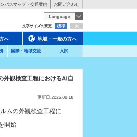
ャンパスマップ・交通案内
お問い合わせ
Language
標準
大
文字サイズの変更
方へ
地域・一般の方へ
携
国際・地域交流
入試
の外観検査工程におけるAI自
更新日:2025.09.18
ィルムの外観検査工程に
を開始