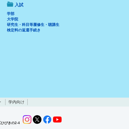
入試
学部
大学院
研究生・科目等履修生・聴講生
検定料の返還手続き
ー
学内向け
ひびきの2-4