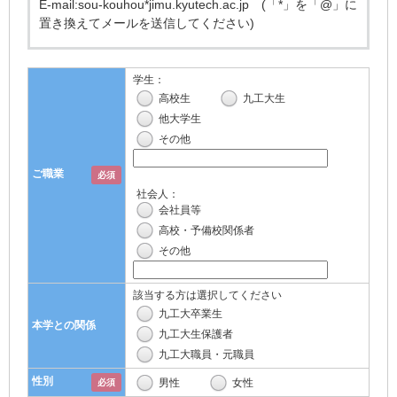
E-mail:sou-kouhou*jimu.kyutech.ac.jp (「*」を「@」に
置き換えてメールを送信してください)
学生：
高校生
九工大生
他大学生
その他
ご職業
必須
社会人：
会社員等
高校・予備校関係者
その他
該当する方は選択してください
九工大卒業生
本学との関係
九工大生保護者
九工大職員・元職員
性別
男性
女性
必須