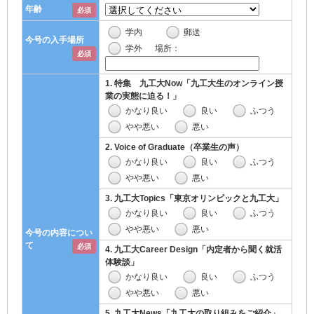
年齢
必須
学内
郵送
今号の入手場所
学外
場所：
必須
1. 特集 九工大Now「九工大生のオンライン授
業の実態に迫る！」
かなり良い
良い
ふつう
やや悪い
悪い
2. Voice of Graduate（卒業生の声）
かなり良い
良い
ふつう
やや悪い
悪い
3. 九工大Topics「東京オリンピックと九工大」
かなり良い
良い
ふつう
やや悪い
悪い
今号の内容につい
て
必須
4. 九工大Career Design「内定者から聞く就活
体験談」
かなり良い
良い
ふつう
やや悪い
悪い
5. 九工大News「九工大の取り組みをご紹介」