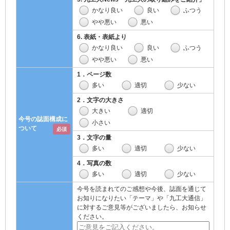
かなり良い
良い
ふつう
やや悪い
悪い
6. 表紙・表紙より
かなり良い
良い
ふつう
やや悪い
悪い
1．ページ数
多い
適切
少ない
2．文字の大きさ
大きい
適切
今号の誌面構成に
小さい
ついて
必須
3．文字の量
多い
適切
少ない
4．写真の数
多い
適切
少ない
今号を読まれてのご感想や今後、誌面を通じて
お知りになりたい「テーマ」や「九工大通信」
に対するご意見等がございましたら、お知らせ
ください。